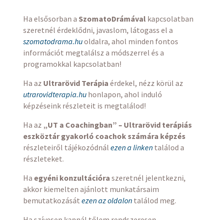
Ha elsősorban a
SzomatoDrámával
kapcsolatban
szeretnél érdeklődni, javaslom, látogass el a
szomatodrama.hu
oldalra, ahol minden fontos
információt megtalálsz a módszerrel és a
programokkal kapcsolatban!
Ha az
Ultrarövid Terápia
érdekel, nézz körül az
utrarovidterapia.hu
honlapon, ahol induló
képzéseink részleteit is megtalálod!
Ha az
„UT a Coachingban” – Ultrarövid terápiás
eszköztár gyakorló coachok számára képzés
részleteiről tájékozódnál
ezen a linken
találod a
részleteket.
Ha
egyéni konzultációra
szeretnél jelentkezni,
akkor kiemelten ajánlott munkatársaim
bemutatkozását
ezen az oldalon
találod meg.
Ha szívesen kapnál tőlem rendszeresen