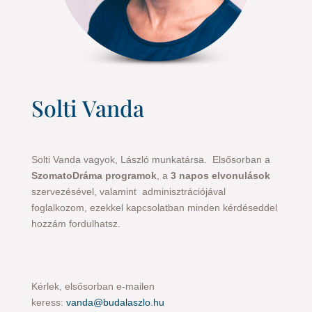
Solti Vanda
Solti Vanda vagyok, László munkatársa.
Elsősorban a
SzomatoDráma programok
, a
3 napos elvonulások
szervezésével, valamint adminisztrációjával
foglalkozom, ezekkel kapcsolatban minden kérdéseddel
hozzám fordulhatsz.
Kérlek, elsősorban e-mailen
keress:
vanda@budalaszlo.hu