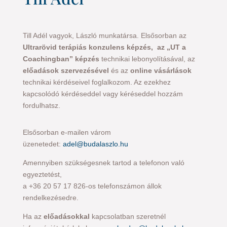
Till Adél vagyok, László munkatársa. Elsősorban az
Ultrarövid terápiás konzulens képzés, az „UT a
Coachingban” képzés
technikai lebonyolításával, az
előadások szervezésével
és az
online vásárlások
technikai kérdéseivel foglalkozom. Az ezekhez
kapcsolódó kérdéseddel vagy kéréseddel hozzám
fordulhatsz.
Elsősorban e-mailen várom
üzenetedet:
adel@budalaszlo.hu
Amennyiben szükségesnek tartod a telefonon való
egyeztetést,
a +36 20 57 17 826-os telefonszámon állok
rendelkezésedre.
Ha az
előadásokkal
kapcsolatban szeretnél