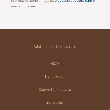
információt, kérlek, hogy az
eloadas@budalaszlo.hu
e-
mailre írj nekem.
Adatkezelési tájékoztató
ÁSZF
Nyilatkozat
Cookie tájékoztató
Impresszum