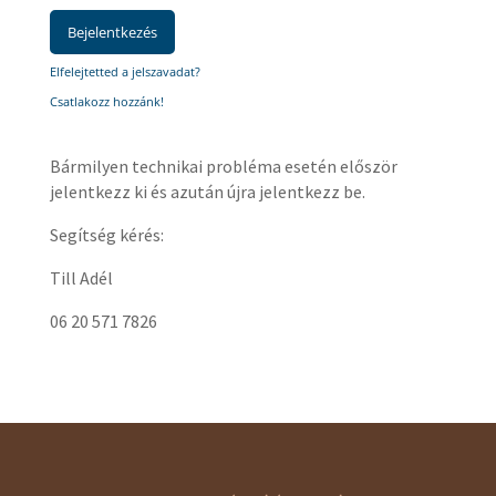
Elfelejtetted a jelszavadat?
Csatlakozz hozzánk!
Bármilyen technikai probléma esetén először
jelentkezz ki és azután újra jelentkezz be.
Segítség kérés:
Till Adél
06 20 571 7826