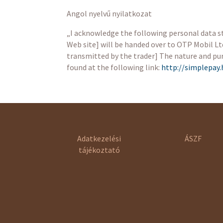
Angol nyelvű nyilatkozat
„I acknowledge the following personal data s
Web site] will be handed over to OTP Mobil Ltd
transmitted by the trader] The nature and pur
found at the following link:
http://simplepay.
Adatkezelési
ÁSZF
tájékoztató