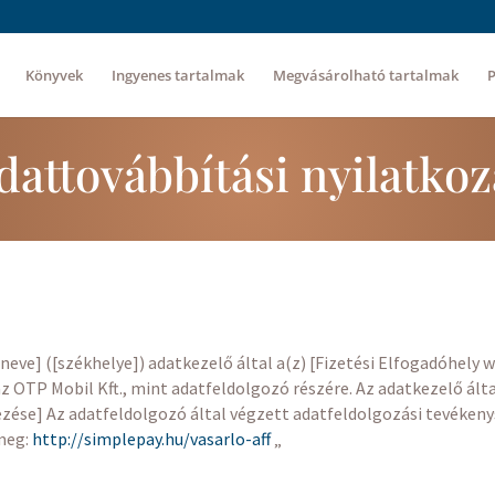
Könyvek
Ingyenes tartalmak
Megvásárolható tartalmak
dattovábbítási nyilatkoz
eve] ([székhelye]) adatkezelő által a(z) [Fizetési Elfogadóhely 
 OTP Mobil Kft., mint adatfeldolgozó részére. Az adatkezelő álta
ése] Az adatfeldolgozó által végzett adatfeldolgozási tevékenys
 meg:
http://simplepay.hu/vasarlo-aff
„