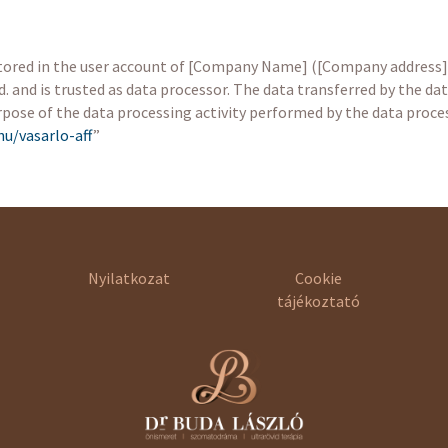
tored in the user account of [Company Name] ([Company address])
. and is trusted as data processor. The data transferred by the dat
pose of the data processing activity performed by the data proces
hu/vasarlo-aff
”
Nyilatkozat
Cookie
tájékoztató