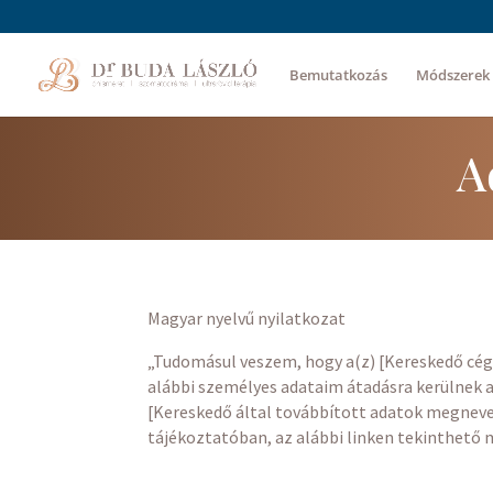
Bemutatkozás
Módszerek
A
Magyar nyelvű nyilatkozat
„Tudomásul veszem, hogy a(z) [Kereskedő cégn
alábbi személyes adataim átadásra kerülnek az
[Kereskedő által továbbított adatok megnevez
tájékoztatóban, az alábbi linken tekinthető