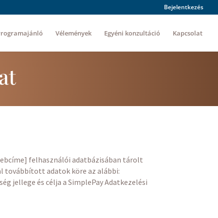
Bejelentkezés
Programajánló
Vélemények
Egyéni konzultáció
Kapcsolat
at
webcíme] felhasználói adatbázisában tárolt
l továbbított adatok köre az alábbi:
ég jellege és célja a SimplePay Adatkezelési