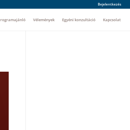
Bejelentkezés
Programajánló
Vélemények
Egyéni konzultáció
Kapcsolat