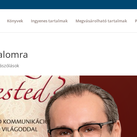
Könyvek
Ingyenes tartalmak
Megvásárolható tartalmak
dalomra
ászólások