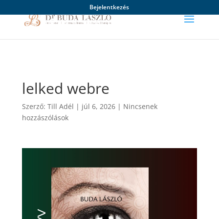
Bejelentkezés
lelked webre
Szerző:
Till Adél
|
júl 6, 2026
|
Nincsenek
hozzászólások
Videólejátszó