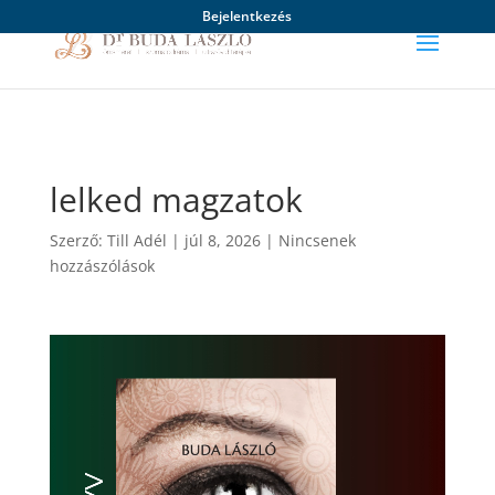
Bejelentkezés
lelked magzatok
Szerző:
Till Adél
|
júl 8, 2026
|
Nincsenek
hozzászólások
Videólejátszó