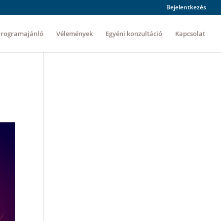
Bejelentkezés
Programajánló
Vélemények
Egyéni konzultáció
Kapcsolat