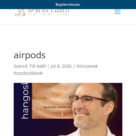
Bejelentkezés
airpods
Szerző:
Till Adél
|
júl 8, 2026
|
Nincsenek
hozzászólások