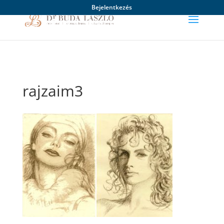
Bejelentkezés
rajzaim3