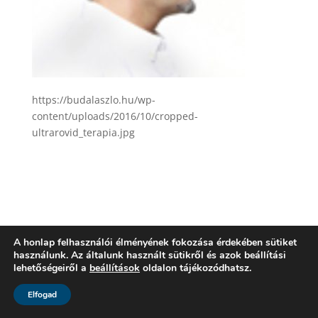
https://budalaszlo.hu/wp-
content/uploads/2016/10/cropped-
ultrarovid_terapia.jpg
A honlap felhasználói élményének fokozása érdekében sütiket
használunk. Az általunk használt sütikről és azok beállítási
lehetőségeiről a
beállítások
oldalon tájékozódhatsz.
Elfogad